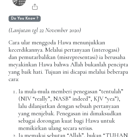
Do You Know ?
(Lanjutan tgl 22 November 2020)
Cara ular menggoda Hawa menunjukkan
kecerdikannya. Melalui pertanyaan (interogasi)
dan pemutarbalikan (misrepresentasi) ia berusaha
meyakinkan Hawa bahwa Allah bukanlah pencipta
yang baik hati. Tujuan ini dicapai melalui beberapa
cara:
Ia mula-mula memberi penegasan “tentulah”
(NIV “really”, NASB” indeed”, KJV “yea”),
lalu dilanjutkan dengan sebuah pertanyaan
yang menjebak. Penegasan ini dimaksudkan
sebagai dorongan kuat bagi Hawa untuk
memikirkan ulang secara serius.
Ia memakai sebutan “Allah”, bukan “TUHAN