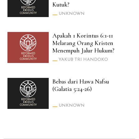
Kutuk?
REFORMED
EXODUS
UNKNOWN
COMMUNITY
Apakah 1 Korintus 6:1-11
Melarang Orang Kristen
Menempuh Jalur Hukum?
REFORMED
EXODUS
YAKUB TRI HANDOKO
COMMUNITY
Bebas dari Hawa Nafsu
(Galatia 5:24-26)
REFORMED
EXODUS
UNKNOWN
COMMUNITY