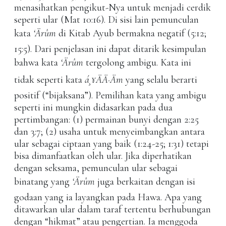
menasihatkan pengikut-Nya untuk menjadi cerdik
seperti ular (Mat 10:16). Di sisi lain pemunculan
kata
‘Ärûm
di Kitab Ayub bermakna negatif (5:12;
15:5). Dari penjelasan ini dapat ditarik kesimpulan
bahwa kata
‘Ärûm
tergolong ambigu. Kata ini
tidak seperti kata
á¸¥ÄÄ·Äm
yang selalu berarti
positif (“bijaksana”). Pemilihan kata yang ambigu
seperti ini mungkin didasarkan pada dua
pertimbangan: (1) permainan bunyi dengan 2:25
dan 3:7; (2) usaha untuk menyeimbangkan antara
ular sebagai ciptaan yang baik (1:24-25; 1:31) tetapi
bisa dimanfaatkan oleh ular. Jika diperhatikan
dengan seksama, pemunculan ular sebagai
binatang yang
‘Ärûm
juga berkaitan dengan isi
godaan yang ia layangkan pada Hawa. Apa yang
ditawarkan ular dalam taraf tertentu berhubungan
dengan “hikmat” atau pengertian. Ia menggoda