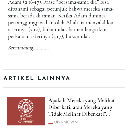
Adam (2:16-17). Frase “bersama-sama dia” bisa
dipahami sebagai petunjuk bahwa mereka sama-
sama berada di taman. Ketika Adam diminta
pertanggungjawaban oleh Allah, ia menyalahkan
isterinya (3:12), bukan ular. Ia mendengarkan
perkataan isterinya (3:17), bukan ular.
Bersambung…………
ARTIKEL LAINNYA
Apakah Mereka yang Melihat
Diberkati, atau Mereka yang
Tidak Melihat Diberkati?
REFORMED
(Luk. 10:23 vs Yoh. 20:29)
EXODUS
UNKNOWN
COMMUNITY