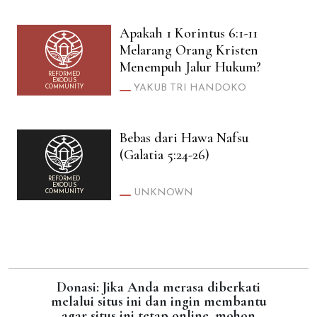
Apakah 1 Korintus 6:1-11
Melarang Orang Kristen
Menempuh Jalur Hukum?
REFORMED
EXODUS
YAKUB TRI HANDOKO
COMMUNITY
Bebas dari Hawa Nafsu
(Galatia 5:24-26)
REFORMED
EXODUS
UNKNOWN
COMMUNITY
Donasi: Jika Anda merasa diberkati
melalui situs ini dan ingin membantu
agar situs ini tetap online, mohon