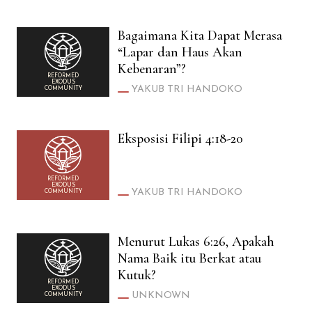
Bagaimana Kita Dapat Merasa
“Lapar dan Haus Akan
Kebenaran”?
REFORMED
EXODUS
YAKUB TRI HANDOKO
COMMUNITY
Eksposisi Filipi 4:18-20
REFORMED
EXODUS
YAKUB TRI HANDOKO
COMMUNITY
Menurut Lukas 6:26, Apakah
Nama Baik itu Berkat atau
Kutuk?
REFORMED
EXODUS
UNKNOWN
COMMUNITY