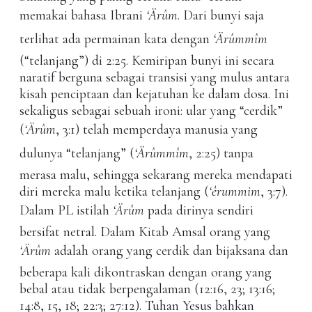
memakai bahasa Ibrani
‘Ärûm
. Dari bunyi saja
terlihat ada permainan kata dengan
‘Ärûmmîm
(“telanjang”) di 2:25. Kemiripan bunyi ini secara
naratif berguna sebagai transisi yang mulus antara
kisah penciptaan dan kejatuhan ke dalam dosa. Ini
sekaligus sebagai sebuah ironi: ular yang “cerdik”
(
‘Ärûm
, 3:1) telah memperdaya manusia yang
dulunya “telanjang” (
‘Ärûmmîm
, 2:25) tanpa
merasa malu, sehingga sekarang mereka mendapati
diri mereka malu ketika telanjang (
‘êrummim
, 3:7).
Dalam PL istilah
‘Ärûm
pada dirinya sendiri
bersifat netral. Dalam Kitab Amsal orang yang
‘Ärûm
adalah orang yang cerdik dan bijaksana dan
beberapa kali dikontraskan dengan orang yang
bebal atau tidak berpengalaman (12:16, 23; 13:16;
14:8, 15, 18; 22:3; 27:12). Tuhan Yesus bahkan