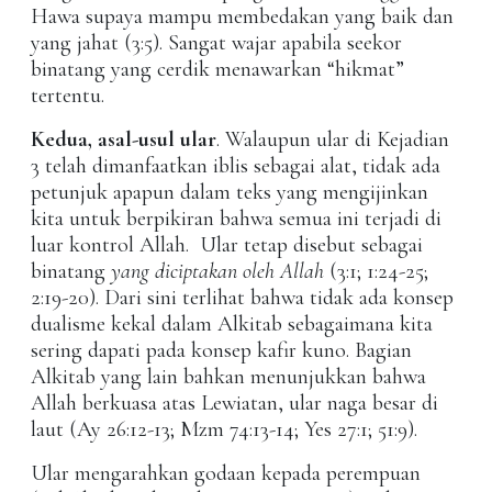
Hawa supaya mampu membedakan yang baik dan
yang jahat (3:5). Sangat wajar apabila seekor
binatang yang cerdik menawarkan “hikmat”
tertentu.
Kedua, asal-usul ular
. Walaupun ular di Kejadian
3 telah dimanfaatkan iblis sebagai alat, tidak ada
petunjuk apapun dalam teks yang mengijinkan
kita untuk berpikiran bahwa semua ini terjadi di
luar kontrol Allah. Ular tetap disebut sebagai
binatang
yang diciptakan oleh Allah
(3:1; 1:24-25;
2:19-20). Dari sini terlihat bahwa tidak ada konsep
dualisme kekal dalam Alkitab sebagaimana kita
sering dapati pada konsep kafir kuno. Bagian
Alkitab yang lain bahkan menunjukkan bahwa
Allah berkuasa atas Lewiatan, ular naga besar di
laut (Ay 26:12-13; Mzm 74:13-14; Yes 27:1; 51:9).
Ular mengarahkan godaan kepada perempuan